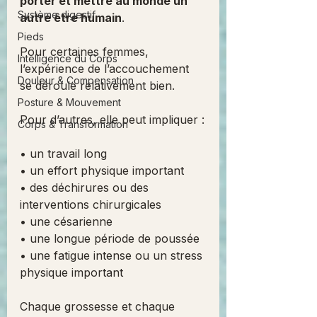
porter et mettre au monde un 
Système digestif
autre être humain
.
Pieds
Pour certaines femmes, 
Intelligence du Corps
l’expérience de l’accouchement 
Douleur & Compensation
se déroule relativement bien.
Posture & Mouvement
Pour d’autres, elle peut impliquer :
Corps & Transformation
• un travail long
• un effort physique important
• des déchirures ou des 
interventions chirurgicales
• une césarienne
• une longue période de poussée
• une fatigue intense ou un stress 
physique important
Chaque grossesse et chaque 