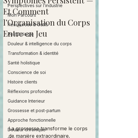
Symptômes Persistent —
Perspectives sur l’industrie
Et Comment
Mon Parcours
l’Organisation du Corps
Ressources & Outils
Entre en Jeu
Posturologie
Douleur & intelligence du corps
Transformation & identité
Santé holistique
Conscience de soi
Histoire clients
Réflexions profondes
Guidance Interieur
Grossesse et post-partum
Approche fonctionnelle
La grossesse transforme le corps 
Douleur chronique
de manière extraordinaire.