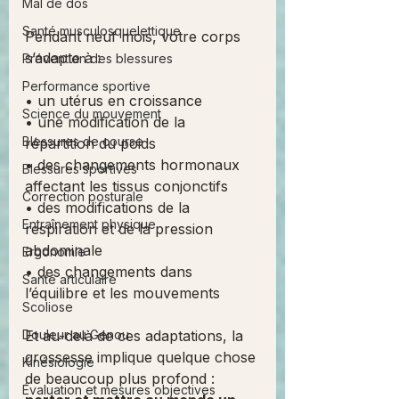
Mal de dos
Santé musculosquelettique
Pendant neuf mois, votre corps 
s’adapte à :
Prévention des blessures
Performance sportive
• un utérus en croissance
Science du mouvement
• une modification de la 
Blessures de course
répartition du poids
• des changements hormonaux 
Blessures sportives
affectant les tissus conjonctifs
Correction posturale
• des modifications de la 
Entraînement physique
respiration et de la pression 
abdominale
Ergonomie
• des changements dans 
Santé articulaire
l’équilibre et les mouvements
Scoliose
Douleur au Genou
Et au-delà de ces adaptations, la 
grossesse implique quelque chose 
Kinésiologie
de beaucoup plus profond : 
Évaluation et mesures objectives