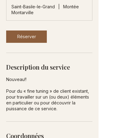
m
Saint-Basile-le-Grand
|
Montée
i
Montarville
n
Réserver
Description du service
Nouveau!!
Pour du « fine tuning » de client existant,
pour travailler sur un (ou deux) éléments
en particulier ou pour découvrir la
Coordonnées