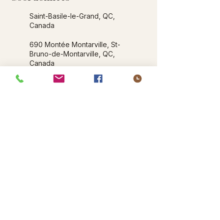
Saint-Basile-le-Grand, QC,
Canada
690 Montée Montarville, St-
Bruno-de-Montarville, QC,
Canada
Andy Audet - Un Corps Équilibré
©2026 by Andy Audet Un Corps Équilibré. Proudly
created with Wix.com
Avertissement : Les services, outils et informations proposés sur
ce site visent à soutenir le bien-être général et la prise de
conscience personnelle. Ils ne sont pas conçus pour