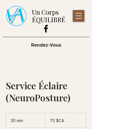
Un Corps
ÉQUILIBRÉ
Rendez-Vous
Service Éclaire
(NeuroPosture)
70
dollars
30 min
3
70 $CA
canadiens
0