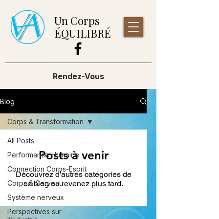
Un Corps
ÉQUILIBRÉ
Rendez-Vous
Blog
Corps & Transformation
All Posts
Posts à venir
Performance Humaine
Connection Corps-Esprit
Découvrez d'autres catégories de
Corps & Cerveau
ce blog ou revenez plus tard.
Système nerveux
Perspectives sur